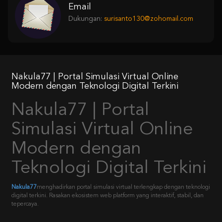
Email
Dukungan:
surisanto130@zohomail.com
Nakula77 | Portal Simulasi Virtual Online
Modern dengan Teknologi Digital Terkini
Nakula77 | Portal
Simulasi Virtual Online
Modern dengan
Teknologi Digital Terkini
Nakula77
menghadirkan portal simulasi virtual terlengkap dengan teknologi
digital terkini. Rasakan ekosistem web platform yang interaktif, stabil, dan
tepercaya.