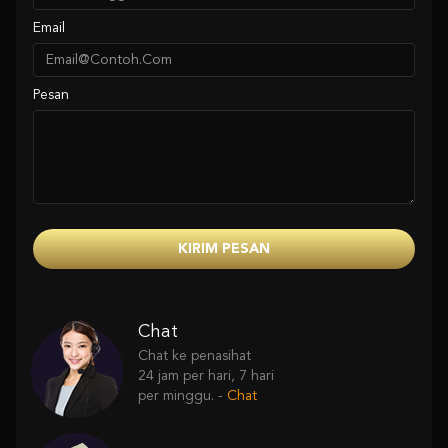
Email
Pesan
Chat
Chat ke penasihat
24 jam per hari, 7 hari
per minggu. -
Chat