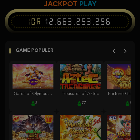
JACKPOT
PLAY
IDR
12,663,253,296
GAME POPULER
Gates of Olympus POP
Treasures of Aztec
5
77
6