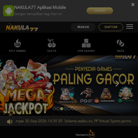
×
NAKULA77 Aplikasi Mobile
UNDUH
Jangan tampilkan lagi hari ini
MASUK
DAFTAR
HOT GAMES
SLOTS
LIVE CASINO
RACE
59.59 sampai 30-Sep-2026 14.59.59. Selama waktu ini, PP Virtual Sports permainan