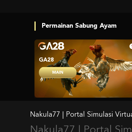
Permainan Sabung Ayam
GA28
MAIN
Nakula77 | Portal Simulasi Virt
Nakula77 | Portal Si