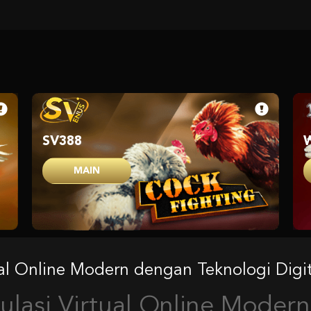
SV388
MAIN
ual Online Modern dengan Teknologi Digit
mulasi Virtual Online Moder