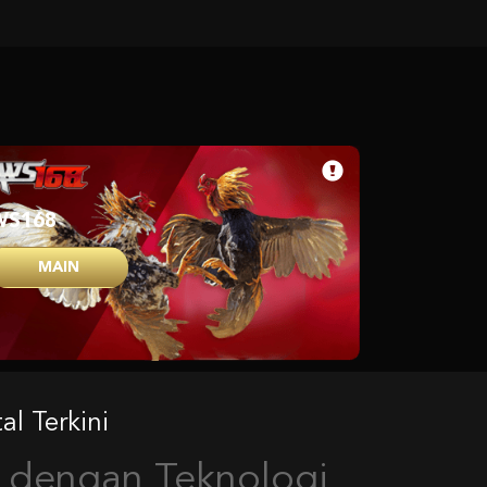
WS168
MAIN
al Terkini
n dengan Teknologi