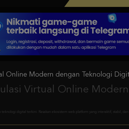
ual Online Modern dengan Teknologi Digit
mulasi Virtual Online Moder
eknologi digital terkini. Rasakan ekosistem web platform yang interaktif, stabil, dan