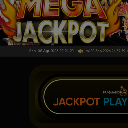
Sab, 08-Agt-2026 22.24.20
tual Sports pada 30-Jun-2026 dari 14.59.59 sampai 30-Sep-2026 14.59.59. Selama w
JACKPOT
PLAY