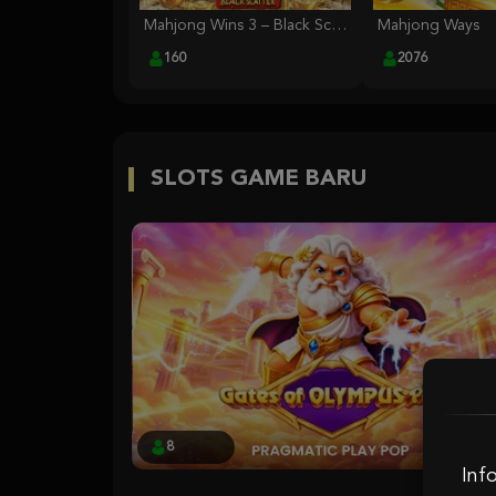
Mahjong Wins 3 – Black Scatter
Mahjong Ways
160
2076
SLOTS GAME BARU
8
Inf